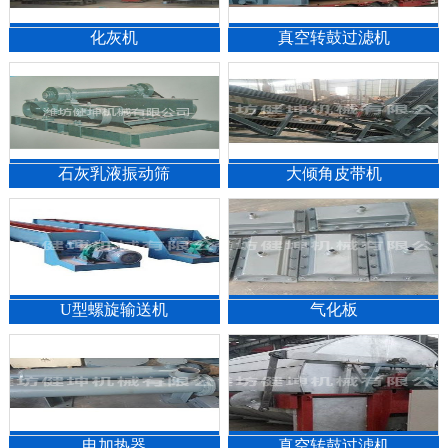
化灰机
真空转鼓过滤机
石灰乳液振动筛
大倾角皮带机
1
2
3
U型螺旋输送机
气化板
电加热器
真空转鼓过滤机