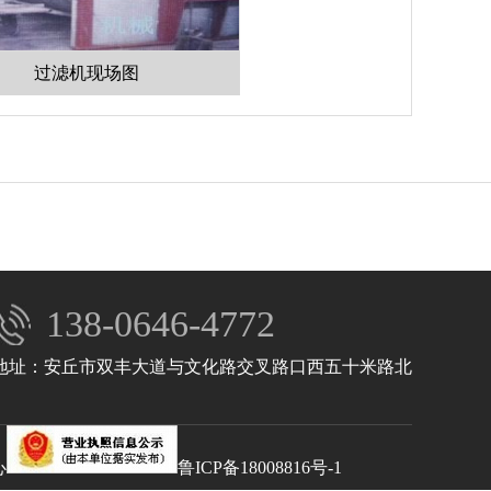
机现场图
138-0646-4772
地址：安丘市双丰大道与文化路交叉路口西五十米路北
心
鲁ICP备18008816号-1