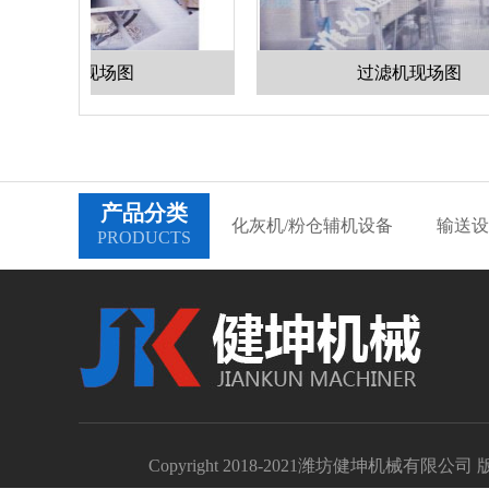
机现场图
过滤机现场图
产品分类
化灰机/粉仓辅机设备
输送设
PRODUCTS
Copyright 2018-2021潍坊健