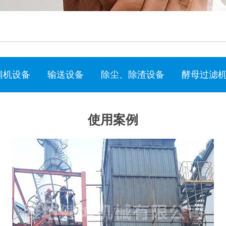
辅机设备
输送设备
除尘、除渣设备
酵母过滤
使用案例