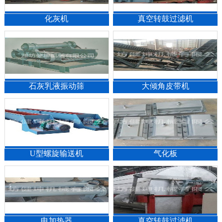
化灰机
真空转鼓过滤机
石灰乳液振动筛
大倾角皮带机
1
2
3
U型螺旋输送机
气化板
电加热器
真空转鼓过滤机