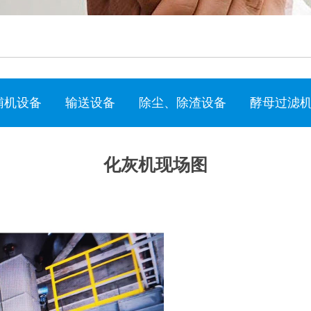
辅机设备
输送设备
除尘、除渣设备
酵母过滤
化灰机现场图