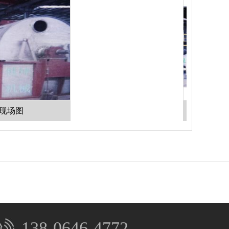
化灰机现
138-0646-4772